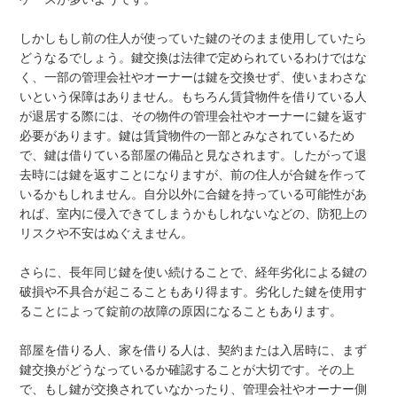
しかしもし前の住人が使っていた鍵のそのまま使用していたら
どうなるでしょう。鍵交換は法律で定められているわけではな
く、一部の管理会社やオーナーは鍵を交換せず、使いまわさな
いという保障はありません。もちろん賃貸物件を借りている人
が退居する際には、その物件の管理会社やオーナーに鍵を返す
必要があります。鍵は賃貸物件の一部とみなされているため
で、鍵は借りている部屋の備品と見なされます。したがって退
去時には鍵を返すことになりますが、前の住人が合鍵を作って
いるかもしれません。自分以外に合鍵を持っている可能性があ
れば、室内に侵入できてしまうかもしれないなどの、防犯上の
リスクや不安はぬぐえません。
さらに、長年同じ鍵を使い続けることで、経年劣化による鍵の
破損や不具合が起こることもあり得ます。劣化した鍵を使用す
ることによって錠前の故障の原因になることもあります。
部屋を借りる人、家を借りる人は、契約または入居時に、まず
鍵交換がどうなっているか確認することが大切です。その上
で、もし鍵が交換されていなかったり、管理会社やオーナー側