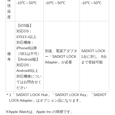
-10℃～50℃
-10℃～50℃
-10℃～50℃
境
温
度
【iOS版】
対応OS：
iOS13.x以上
対応機種：
iPhone8以降
別途、電源アダプタ
SADIOT LOCK
備
（SE1は不可）
ー「SADIOT LOCK
1台に対し、8台
考
【Android版】
Adapter」が必要
まで登録可能
対応OS：
Android9以上
対応機種につい
てはお問合せく
ださい
＊1「 SADIOT LOCK Hub」「SADIOT LOCK Key」「SADIOT
LOCK Adapter」はオプション品になります。
※Apple Watchは、Apple Inc.の商標です。