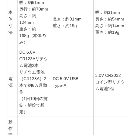
幅：約61mm
奥行：約70mm
本
幅：約31mm
高さ：約
体
長さ：約91mm
長さ：約54mm
124mm
寸
重さ：約19g
高さ：約14mm
重さ：約
法
重さ：約19g
168g（本体の
み）
DC 6.0V
CR123Aリチウ
ム電池2本
リチウム電池
3.0V CR2032
電
（CR123A）2
DC 5.0V USB
コイン型リチウ
源
本で約6カ月動
Type-A
ム電池1個
作
（1日10回の施
錠・解錠で想
定）
動
作
環