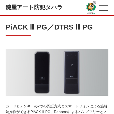
鍵屋アート防犯タハラ
PiACK Ⅲ PG／DTRS Ⅲ PG
カードとテンキーの2つの認証方式とスマートフォンによる施解
錠操作ができるPiACK Ⅲ PG。Raccessによるハンズフリーとノ