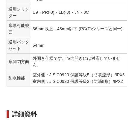
適用シリン
U9・PR(-J)・LB(-J)・JN・JC
ダー
扉厚可能範
36mm以上～45mm以下 (PG(F)シリーズと同一)
囲
適用バック
64mm
セット
外開き仕様です。※内開きには対応していませ
扉開閉方向
ん。
室外側：JIS C0920 保護等級5（防噴流形）/IPX5
防水性能
室内側：JIS C0920 保護等級2（防滴II形）/IPX2
詳細資料