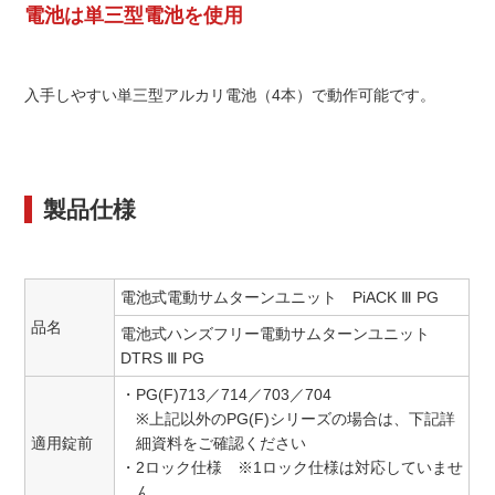
電池は単三型電池を使用
入手しやすい単三型アルカリ電池（4本）で動作可能です。
製品仕様
電池式電動サムターンユニット PiACK Ⅲ PG
品名
電池式ハンズフリー電動サムターンユニット
DTRS Ⅲ PG
・PG(F)713／714／703／704
※上記以外のPG(F)シリーズの場合は、下記詳
適用錠前
細資料をご確認ください
・2ロック仕様 ※1ロック仕様は対応していませ
ん。