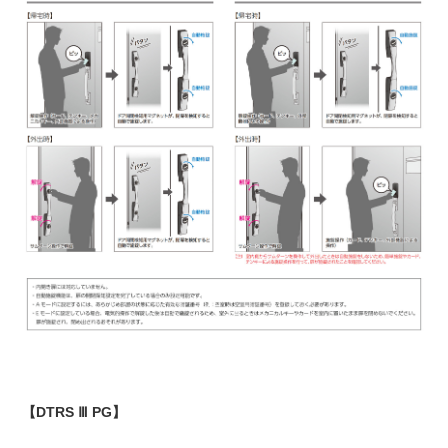
【DTRS Ⅲ PG】