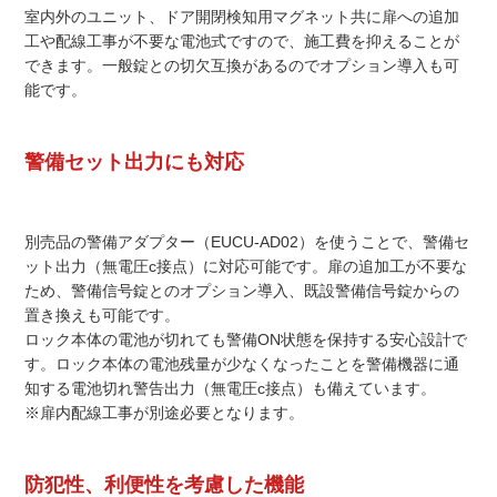
室内外のユニット、ドア開閉検知用マグネット共に扉への追加
工や配線工事が不要な電池式ですので、施工費を抑えることが
できます。一般錠との切欠互換があるのでオプション導入も可
能です。
警備セット出力にも対応
別売品の警備アダプター（EUCU-AD02）を使うことで、警備セ
ット出力（無電圧c接点）に対応可能です。扉の追加工が不要な
ため、警備信号錠とのオプション導入、既設警備信号錠からの
置き換えも可能です。
ロック本体の電池が切れても警備ON状態を保持する安心設計で
す。ロック本体の電池残量が少なくなったことを警備機器に通
知する電池切れ警告出力（無電圧c接点）も備えています。
※扉内配線工事が別途必要となります。
防犯性、利便性を考慮した機能