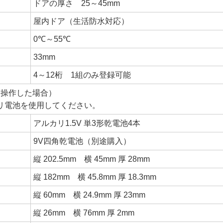
ドアの厚さ 25～45mm
屋内ドア（生活防水対応）
0℃～55℃
33mm
4～12桁 1組のみ登録可能
解錠操作した場合）
リ電池を使用してください。
アルカリ1.5V 単3形乾電池4本
9V四角乾電池（別途購入）
縦 202.5mm 横 45mm 厚 28mm
縦 182mm 横 45.8mm 厚 18.3mm
縦 60mm 横 24.9mm 厚 23mm
縦 26mm 横 76mm 厚 2mm