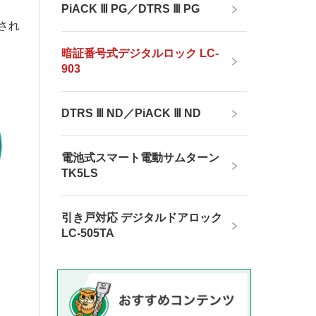
PiACK Ⅲ PG／DTRS Ⅲ PG
され
暗証番号式デジタルロック LC-
903
DTRS Ⅲ ND／PiACK Ⅲ ND
電池式スマート電動サムターン
TK5LS
引き戸対応 デジタルドアロック
LC-505TA