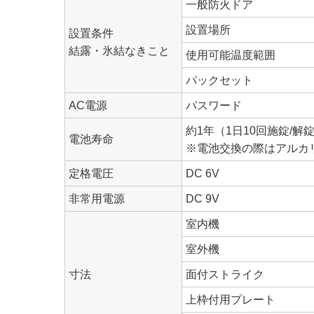
一般防火ドア
設置場所
設置条件
結露・氷結なきこと
使用可能温度範囲
パックセット
AC電源
パスワード
約1年（1日10回施錠/
電池寿命
※電池交換の際はアルカ
定格電圧
DC 6V
非常用電源
DC 9V
室内機
室外機
寸法
面付ストライク
上枠付用プレート